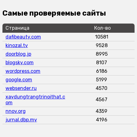
Самые проверяемые сайты
Страница
Кол-во
dafibeauty.com
10581
kinozal.tv
9528
doorblog.jp
8995
blogsky.com
8107
wordpress.com
6186
google.com
5199
websender.ru
4570
xaydungtrangtrinoithat.c
4567
om
nnov.org
4359
jurnal.dbp.my
4196