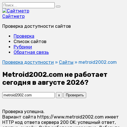
Перейти
Search
к
for:
содержанию
Сайтметр
Проверка доступности сайтов
Проверка
Список сайтов
Рубрики
Обратная связь
Проверка доступности
»
Сайты
»
metroid2002.com
Metroid2002.com не работает
сегодня в августе 2026?
x
Проверить
Проверка успешна.
Вариант сайта https://www.metroid2002.com имеет
HTTP код ответа сервера 200 OK: успешный ответ,