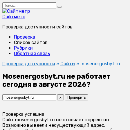
Перейти
Search
к
for:
содержанию
Сайтметр
Проверка доступности сайтов
Проверка
Список сайтов
Рубрики
Обратная связь
Проверка доступности
»
Сайты
»
mosenergosbyt.ru
Mosenergosbyt.ru не работает
сегодня в августе 2026?
x
Проверить
Проверка успешна.
Сайт mosenergosbyt.ru не отвечает корректно.
Возможно вы ввели несуществующий адрес.