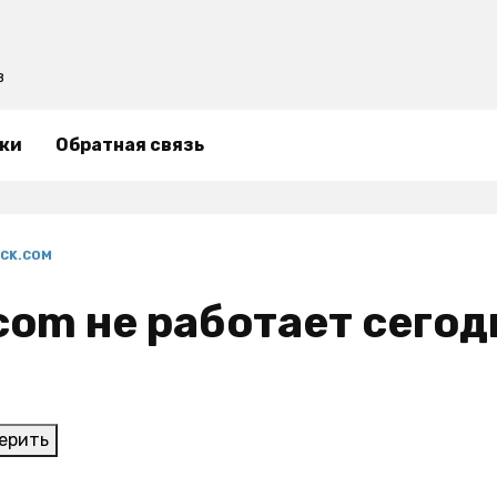
в
ки
Обратная связь
CK.COM
om не работает сегодн
ерить