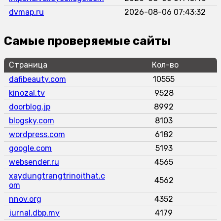
dvmap.ru
2026-08-06 07:43:32
Самые проверяемые сайты
Страница
Кол-во
dafibeauty.com
10555
kinozal.tv
9528
doorblog.jp
8992
blogsky.com
8103
wordpress.com
6182
google.com
5193
websender.ru
4565
xaydungtrangtrinoithat.c
4562
om
nnov.org
4352
jurnal.dbp.my
4179