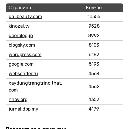
Страница
Кол-во
dafibeauty.com
10555
kinozal.tv
9528
doorblog.jp
8992
blogsky.com
8103
wordpress.com
6182
google.com
5193
websender.ru
4564
xaydungtrangtrinoithat.
4562
com
nnov.org
4352
jurnal.dbp.my
4179
Поделиться с друзьями