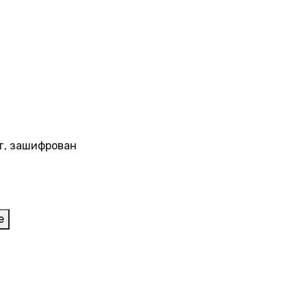
т, зашифрован
е