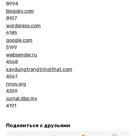
8994
blogsky.com
8107
wordpress.com
6185
google.com
5199
websender.ru
4568
xaydungtrangtrinoithat.com
4567
nnov.org
4359
jurnal.dbp.my
4191
Поделиться с друзьями