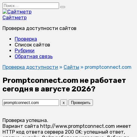
Перейти
Search
к
for:
содержанию
Сайтметр
Проверка доступности сайтов
Проверка
Список сайтов
Рубрики
Обратная связь
Проверка доступности
»
Сайты
»
promptconnect.com
Promptconnect.com не работает
сегодня в августе 2026?
x
Проверить
Проверка успешна.
Вариант сайта http://www.promptconnect.com имеет
HTTP код ответа сервера 200 OK: успешный ответ,