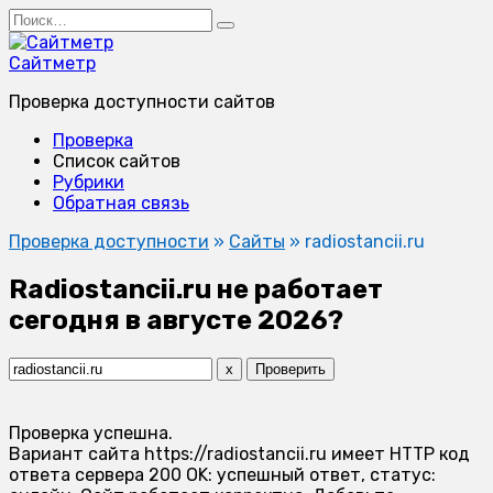
Перейти
Search
к
for:
содержанию
Сайтметр
Проверка доступности сайтов
Проверка
Список сайтов
Рубрики
Обратная связь
Проверка доступности
»
Сайты
»
radiostancii.ru
Radiostancii.ru не работает
сегодня в августе 2026?
x
Проверить
Проверка успешна.
Вариант сайта https://radiostancii.ru имеет HTTP код
ответа сервера 200 OK: успешный ответ, статус: