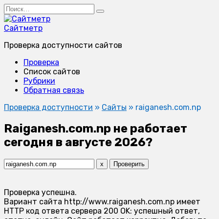
Перейти
Search
к
for:
содержанию
Сайтметр
Проверка доступности сайтов
Проверка
Список сайтов
Рубрики
Обратная связь
Проверка доступности
»
Сайты
»
raiganesh.com.np
Raiganesh.com.np не работает
сегодня в августе 2026?
x
Проверить
Проверка успешна.
Вариант сайта http://www.raiganesh.com.np имеет
HTTP код ответа сервера 200 OK: успешный ответ,