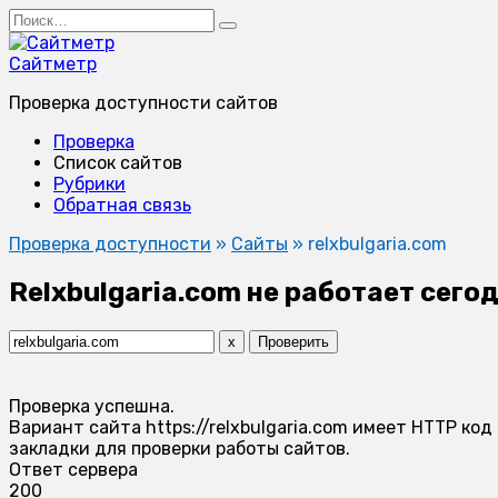
Перейти
Search
к
for:
содержанию
Сайтметр
Проверка доступности сайтов
Проверка
Список сайтов
Рубрики
Обратная связь
Проверка доступности
»
Сайты
»
relxbulgaria.com
Relxbulgaria.com не работает сего
x
Проверить
Проверка успешна.
Вариант сайта https://relxbulgaria.com имеет HTTP ко
закладки для проверки работы сайтов.
Ответ сервера
200