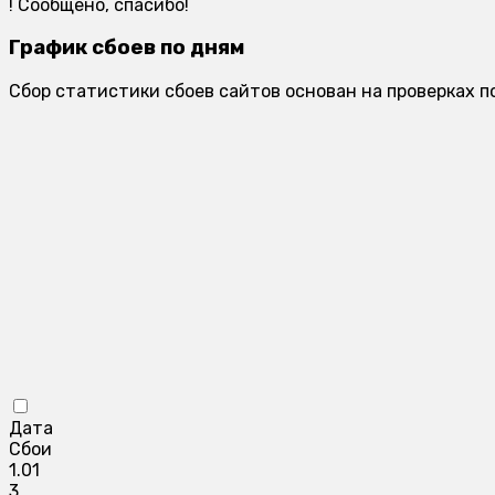
!
Сообщено, спасибо!
График сбоев по дням
Сбор статистики сбоев сайтов основан на проверках п
Дата
Сбои
1.01
3