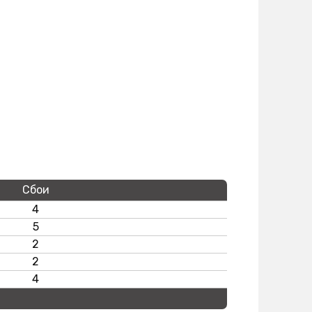
Сбои
4
5
2
2
4