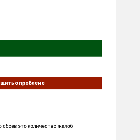
щить о проблеме
о сбоев это количество жалоб