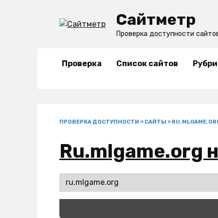
Перейти
Сайтметр
к
содержанию
Проверка доступности сайто
Проверка
Список сайтов
Рубри
ПРОВЕРКА ДОСТУПНОСТИ
»
САЙТЫ
»
RU.MLGAME.OR
Ru.mlgame.org н