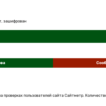
т, зашифрован
ова
Сооб
на проверках пользователей сайта Сайтметр. Количеств