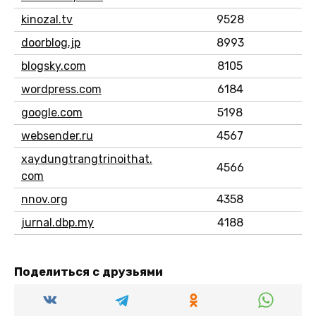
kinozal.tv
9528
doorblog.jp
8993
blogsky.com
8105
wordpress.com
6184
google.com
5198
websender.ru
4567
xaydungtrangtrinoithat.
4566
com
nnov.org
4358
jurnal.dbp.my
4188
Поделиться с друзьями