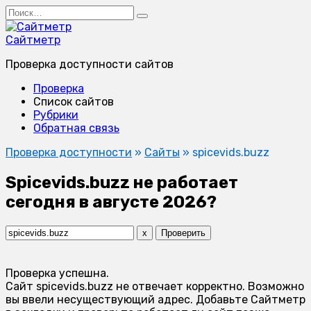
Перейти
Search
к
for:
содержанию
Сайтметр
Проверка доступности сайтов
Проверка
Список сайтов
Рубрики
Обратная связь
Проверка доступности
»
Сайты
»
spicevids.buzz
Spicevids.buzz не работает
сегодня в августе 2026?
x
Проверить
Проверка успешна.
Сайт spicevids.buzz не отвечает корректно. Возможно
вы ввели несуществующий адрес. Добавьте Сайтметр