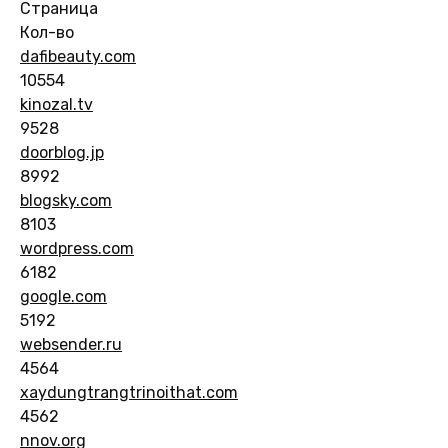
Страница
Кол-во
dafibeauty.com
10554
kinozal.tv
9528
doorblog.jp
8992
blogsky.com
8103
wordpress.com
6182
google.com
5192
websender.ru
4564
xaydungtrangtrinoithat.com
4562
nnov.org