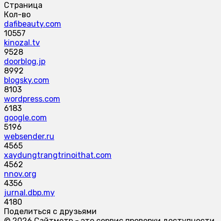
Страница
Кол-во
dafibeauty.com
10557
kinozal.tv
9528
doorblog.jp
8992
blogsky.com
8103
wordpress.com
6183
google.com
5196
websender.ru
4565
xaydungtrangtrinoithat.com
4562
nnov.org
4356
jurnal.dbp.my
4180
Поделиться с друзьями
© 2026 Сайтметр - это сервис проверки доступности