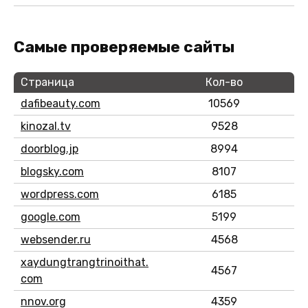
Самые проверяемые сайты
Страница
Кол-во
dafibeauty.com
10569
kinozal.tv
9528
doorblog.jp
8994
blogsky.com
8107
wordpress.com
6185
google.com
5199
websender.ru
4568
xaydungtrangtrinoithat.
4567
com
nnov.org
4359