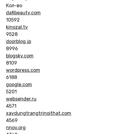
Кол-во
dafibeauty.com
10592
kinozal.tv
9528
doorblog.jp
8996
blogsky.com
8109
wordpress.com
6188
google.com
5201
websender.ru
4571
xaydungtrangtrinoithat.com
4569
nnov.org