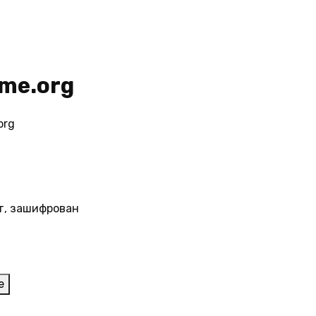
me.org
org
т, зашифрован
е