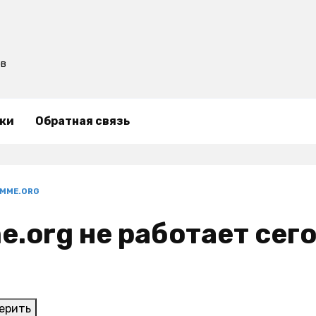
ов
ки
Обратная связь
MME.ORG
.org не работает сего
ерить