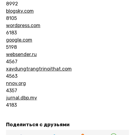
8992
blogsky.com
8105
wordpress.com
6183
google.com
5198
websender.ru
4567
xaydungtrangtrinoithat.com
4563
nnov.org
4357
jurnal.dbp.my
4183
Поделиться с друзьями