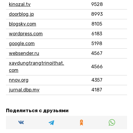
kinozal.tv
9528
doorblog.jp
8993
blogsky.com
8105
wordpress.com
6183
google.com
5198
websender.ru
4567
xaydungtrangtrinoithat.
4566
com
nnov.org
4357
jurnal.dbp.my
4187
Поделиться с друзьями