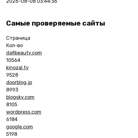
2026-08-08 03:44:36
Самые проверяемые сайты
Страница
Кол-во
dafibeauty.com
10564
kinozal.tv
9528
doorblog.jp
8993
blogsky.com
8105
wordpress.com
6184
google.com
5198