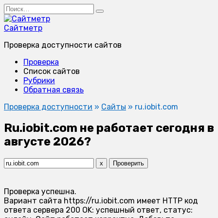
Перейти
Search
к
for:
содержанию
Сайтметр
Проверка доступности сайтов
Проверка
Список сайтов
Рубрики
Обратная связь
Проверка доступности
»
Сайты
»
ru.iobit.com
Ru.iobit.com не работает сегодня в
августе 2026?
x
Проверить
Проверка успешна.
Вариант сайта https://ru.iobit.com имеет HTTP код
ответа сервера 200 OK: успешный ответ, статус: